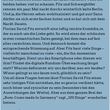
beiden haben viel zu schauen. Fitz und Schweighöfer
rennen ein paar Mal nackt durchs winterlich kalte Berlin.
Und ja, die Herren sehen wohltrainiert und gut aus! Dann
dürfen sie sich erste Sachen holen und es hat sich mit dem
Nackt-Dasein.
Florian David Fitz entwirft eine luftig-leichte Komödie, in
der es auch um die Liebe geht. So wird eines der schönsten
ersten romantischen Dates gezeigt, bei dem man auf fast
alles verzichten muss. Und dennoch kommt die
entsprechende Stimmung auf. Aber Fitz baut viele Dinge –
vielleicht manchmal zu viele – ein, die ihn momentan
beschäftigen. Dient uns das Smartphone oder dienen wir
ihm? Findet die digitale Rundum-Überwachung längst
statt? Warum definieren wir uns darüber, was wir kaufen?
Wieso gelingt es uns kaum noch, glücklich zu sein?
Um all diese Fragen herum lässt Florian David Fitz einen
sehr lustigen Film entstehen, der es gewiss verdient hätte,
noch böser und zynischer zu sein (besonders bei den
Auswirkungen der Wette). Aber aus dem ganzen Brei der
„Rom-Coms made In Germany“ ragt „100 Dinge“ wunderbar
heraus.