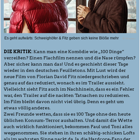
Es geht aufwärts: Schweighöfer & Fitz geben sich keine Blöße mehr
© Warner
DIE KRITIK:
Kann man eine Komödie wie „100 Dinge“
verreißen? Einen Flachfilm nennen und die Nase rümpfen?
Aber sicher kann man das! Und es geschieht dieser Tage
wieder in den deutschen Feuilletons. Mit Lust wird der
neue Film von Florian David Fitz niedergeschrieben und
genau auf das reduziert, wonach es im Trailer aussieht.
Vielleicht sieht Fitz auch im Nachhinein, dass es ein Fehler
war, den Trailer auf die nackten Tatsachen zu reduzieren.
Im Film bleibt davon nicht viel übrig. Denn es geht um
etwas völlig anderes.
Zwei Freunde wetten, dass sie es 100 Tage ohne den heute
üblichen Konsum-Terror aushalten. Und damit die Wette
auch wirklich funktioniert, bekommen Paul und Toni alles
weggenommen. Sie stehen in ihren schäbig-schicken Lofts
als im wahrsten Sinne nackt da. Ja, die Hardcore-Fans der