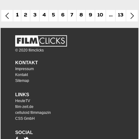
1
2
3
4
5
6
7
8
9
10
...
13
© 2020 filmclicks
KONTAKT
Impressum
Kontakt
Sitemap
LINKS
HeuteTV
film-zeit.de
celluloid filmmagazin
CSS GmbH
SOCIAL