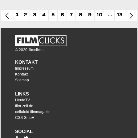
1
2
3
4
5
6
7
8
9
10
...
13
© 2020 filmclicks
KONTAKT
Impressum
Kontakt
Sitemap
LINKS
HeuteTV
film-zeit.de
celluloid filmmagazin
CSS GmbH
SOCIAL