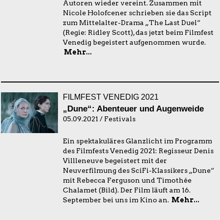
Autoren wieder vereint. Zusammen mit
Nicole Holofcener schrieben sie das Script
zum Mittelalter-Drama „The Last Duel“
(Regie: Ridley Scott), das jetzt beim Filmfest
Venedig begeistert aufgenommen wurde.
Mehr...
FILMFEST VENEDIG 2021
„Dune“: Abenteuer und Augenweide
05.09.2021 / Festivals
Ein spektakuläres Glanzlicht im Programm
des Filmfests Venedig 2021: Regisseur Denis
Villleneuve begeistert mit der
Neuverfilmung des SciFi-Klassikers „Dune“
mit Rebecca Ferguson und Timothée
Chalamet (Bild). Der Film läuft am 16.
September bei uns im Kino an.
Mehr...