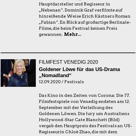
Hauptdarsteller und Regisseur in
„Nebenan“. Dominik Graf verfilmte auf
hinreißende Weise Erich Kästners Roman
„Fabian“. En Blick auf großartige Berlinale-
Filme, die beim Festival keinen Preis
gewannen.
Mehr...
FILMFEST VENEDIG 2020
Goldener Löwe für das US-Drama
„Nomadland“
12.09.2020 / Festivals
Das Kino in den Zeiten von Corona: Die 77.
Filmfestspiele von Venedig endeten am 12.
September mit der Verleihung des
Goldenen Löwen. Die Jury um Australiens
Hollywood-Star Cate Blanchett (Bild)
vergab den Hauptpreis des Festivals an US-
Regisseurin Chloé Zhao, die mit dem