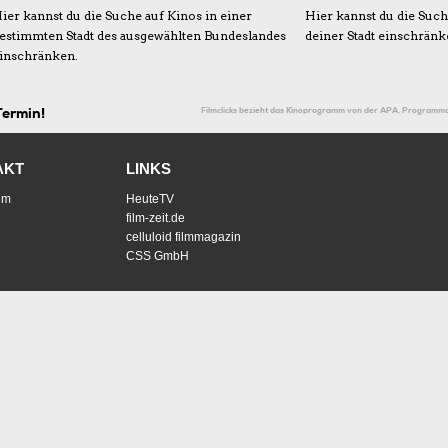
ier kannst du die Suche auf Kinos in einer
Hier kannst du die Suc
estimmten Stadt des ausgewählten Bundeslandes
deiner Stadt einschränk
inschränken.
Filmclicks bezieht das Kinoprogramm von der APA. Programmd
Termin!
AKT
LINKS
um
HeuteTV
film-zeit.de
celluloid filmmagazin
CSS GmbH