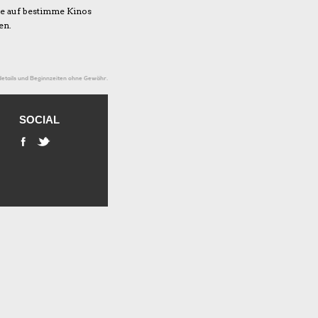
he auf bestimme Kinos
en.
etails und Beginnzeiten ohne Gewähr.
SOCIAL